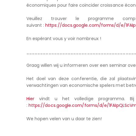
économiques pour faire coïncider croissance écono
Veuillez trouver le programme co
suivant :
https://docs.google.com/forms/d/e/1F
En espérant vous y voir nombreux !
_______________________________________
Graag willen wij u informeren over een seminar over
Het doel van deze conferentie, die zal plaatsv
verwachtingen van economische spelers met betre
Hier
vindt u het volledige programma. Bij 
:
https://docs.google.com/forms/d/e/1FAIpQLSc
We hopen velen van u daar te zien!