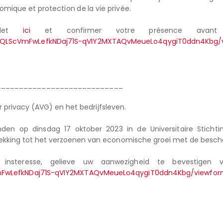
mique et protection de la vie privée.
mplet
ici
et confirmer votre présence avant
AIpQLScVmFwLefkNDaj71S-qVIY2MXTAQvMeueLo4qygiT0ddn4Kbg/
____________________________
 privacy (AVG) en het bedrijfsleven.
inden op dinsdag 17 oktober 2023 in de Universitaire Sticht
kking tot het verzoenen van economische groei met de besche
insteresse, gelieve uw aanwezigheid te bevestigen 
VmFwLefkNDaj71S-qVIY2MXTAQvMeueLo4qygiT0ddn4Kbg/viewfo