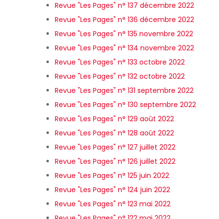
Revue "Les Pages" n° 137 décembre 2022
Revue "Les Pages" n° 136 décembre 2022
Revue "Les Pages" n° 135 novembre 2022
Revue "Les Pages" n° 134 novembre 2022
Revue "Les Pages" n° 133 octobre 2022
Revue "Les Pages" n° 132 octobre 2022
Revue "Les Pages" n° 131 septembre 2022
Revue "Les Pages" n° 130 septembre 2022
Revue "Les Pages" n° 129 août 2022
Revue "Les Pages" n° 128 août 2022
Revue "Les Pages" n° 127 juillet 2022
Revue "Les Pages" n° 126 juillet 2022
Revue "Les Pages" n° 125 juin 2022
Revue "Les Pages" n° 124 juin 2022
Revue "Les Pages" n° 123 mai 2022
Revue "Les Pages" n° 122 mai 2022