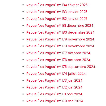
Revue "Les Pages" n° 184 février 2025
Revue "Les Pages" n° 183 janvier 2025
Revue "Les Pages" n° 182 janvier 2025
Revue "Les Pages" n° 181 décembre 2024
Revue "Les Pages" n° 180 décembre 2024
Revue "Les Pages" n° 179 novembre 2024
Revue "Les Pages" n° 178 novembre 2024
Revue "Les Pages" n° 177 octobre 2024
Revue "Les Pages" n° 176 octobre 2024
Revue "Les Pages" n° 175 septembre 2024
Revue "Les Pages" n° 174 juillet 2024
Revue "Les Pages" n° 173 juin 2024
Revue "Les Pages" n° 172 juin 2024
Revue "Les Pages" n° 171 mai 2024
Revue "Les Pages" n° 170 mai 2024