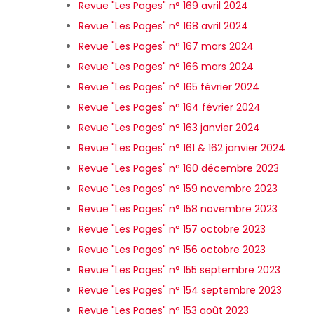
Revue "Les Pages" n° 169 avril 2024
Revue "Les Pages" n° 168 avril 2024
Revue "Les Pages" n° 167 mars 2024
Revue "Les Pages" n° 166 mars 2024
Revue "Les Pages" n° 165 février 2024
Revue "Les Pages" n° 164 février 2024
Revue "Les Pages" n° 163 janvier 2024
Revue "Les Pages" n° 161 & 162 janvier 2024
Revue "Les Pages" n° 160 décembre 2023
Revue "Les Pages" n° 159 novembre 2023
Revue "Les Pages" n° 158 novembre 2023
Revue "Les Pages" n° 157 octobre 2023
Revue "Les Pages" n° 156 octobre 2023
Revue "Les Pages" n° 155 septembre 2023
Revue "Les Pages" n° 154 septembre 2023
Revue "Les Pages" n° 153 août 2023