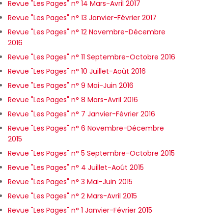
Revue "Les Pages" n° 14 Mars-Avril 2017
Revue "Les Pages" n° 13 Janvier-Février 2017
Revue "Les Pages" n° 12 Novembre-Décembre
2016
Revue "Les Pages" n° 11 Septembre-Octobre 2016
Revue "Les Pages" n° 10 Juillet-Août 2016
Revue "Les Pages" n° 9 Mai-Juin 2016
Revue "Les Pages" n° 8 Mars-Avril 2016
Revue "Les Pages" n° 7 Janvier-Février 2016
Revue "Les Pages" n° 6 Novembre-Décembre
2015
Revue "Les Pages" n° 5 Septembre-Octobre 2015
Revue "Les Pages" n° 4 Juillet-Août 2015
Revue "Les Pages" n° 3 Mai-Juin 2015
Revue "Les Pages" n° 2 Mars-Avril 2015
Revue "Les Pages" n° 1 Janvier-Février 2015