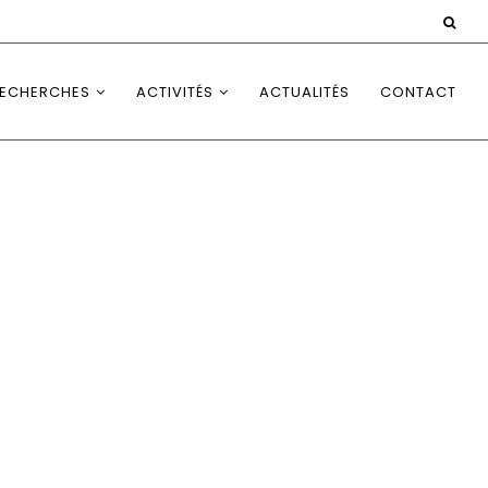
ECHERCHES
ACTIVITÉS
ACTUALITÉS
CONTACT