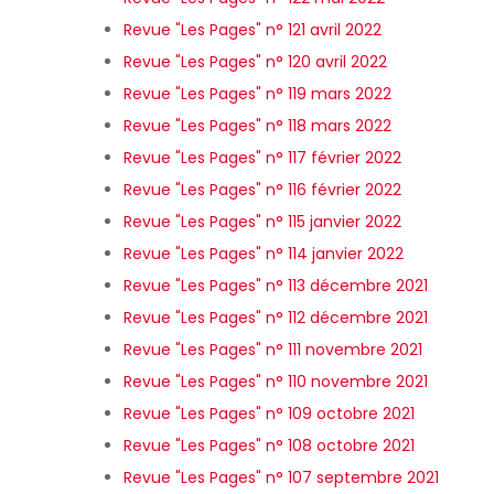
Revue "Les Pages" n° 121 avril 2022
Revue "Les Pages" n° 120 avril 2022
Revue "Les Pages" n° 119 mars 2022
Revue "Les Pages" n° 118 mars 2022
Revue "Les Pages" n° 117 février 2022
Revue "Les Pages" n° 116 février 2022
Revue "Les Pages" n° 115 janvier 2022
Revue "Les Pages" n° 114 janvier 2022
Revue "Les Pages" n° 113 décembre 2021
Revue "Les Pages" n° 112 décembre 2021
Revue "Les Pages" n° 111 novembre 2021
Revue "Les Pages" n° 110 novembre 2021
Revue "Les Pages" n° 109 octobre 2021
Revue "Les Pages" n° 108 octobre 2021
Revue "Les Pages" n° 107 septembre 2021