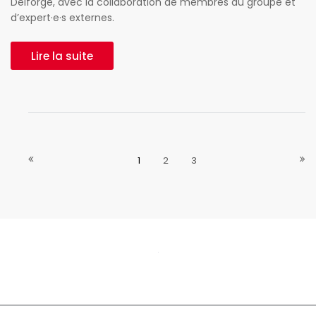
Delforge, avec la collaboration de membres du groupe et
d’expert·e·s externes.
Lire la suite
1
2
3