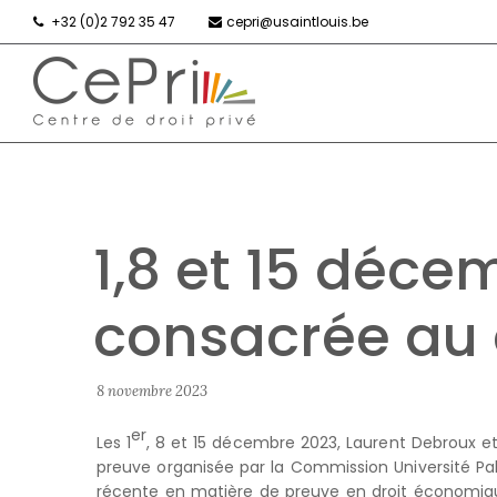
+32 (0)2 792 35 47
cepri@usaintlouis.be
1,8 et 15 déce
consacrée au 
8 novembre 2023
er
Les 1
, 8 et 15 décembre 2023, Laurent Debroux e
preuve organisée par la Commission Université Palai
récente en matière de preuve en droit économique