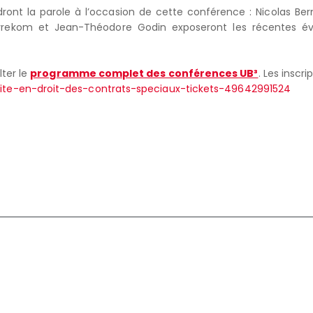
ront la parole à l’occasion de cette conférence : Nicolas Ber
rekom et Jean-Théodore Godin exposeront les récentes évol
lter le
programme complet des conférences UB³
. Les inscr
lite-en-droit-des-contrats-speciaux-tickets-49642991524