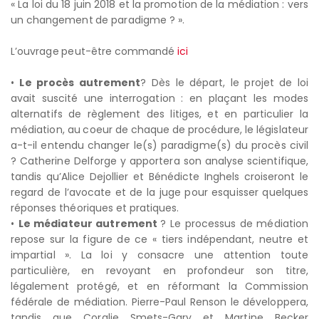
« La loi du 18 juin 2018 et la promotion de la médiation : vers
un changement de paradigme ? ».
L’ouvrage peut-être commandé
ici
•
Le procès autrement
? Dès le départ, le projet de loi
avait suscité une interrogation : en plaçant les modes
alternatifs de règlement des litiges, et en particulier la
médiation, au coeur de chaque de procédure, le législateur
a-t-il entendu changer le(s) paradigme(s) du procès civil
? Catherine Delforge y apportera son analyse scientifique,
tandis qu’Alice Dejollier et Bénédicte Inghels croiseront le
regard de l’avocate et de la juge pour esquisser quelques
réponses théoriques et pratiques.
•
Le médiateur autrement
? Le processus de médiation
repose sur la figure de ce « tiers indépendant, neutre et
impartial ». La loi y consacre une attention toute
particulière, en revoyant en profondeur son titre,
légalement protégé, et en réformant la Commission
fédérale de médiation. Pierre-Paul Renson le développera,
tandis que Coralie Smets-Gary et Martine Becker