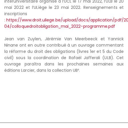
interuniversitaire organisé à l’UCL le 17 mai 2022, l’ULB le 20
mai 2022 et l’ULiège le 23 mai 2022. Renseignements et
inscriptions
:
https://www.droit.uliege.be/upload/docs/application/pdf/2
04/colloquedroitobligation_mai_2022-programme.pdf
Jean van Zuylen, Jérémie Van Meerbeeck et Yannick
Ninane ont en outre contribué à un ouvrage commentant
la réforme du droit des obligations (livres 1er et 5 du Code
civil) sous la coordination de Rafaël Jafferali (ULB). Cet
ouvrage paraîtra dans les prochaines semaines aux
éditions Larcier, dans la collection UB³.