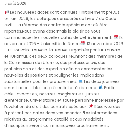
5 août 2026
Les nouvelles dates sont connues ! Initialement prévus
en juin 2026, les colloques consacrés au Livre 7 du Code
civil – La réforme des contrats spéciaux ont dû être
reportés.Nous avons désormais le plaisir de vous
communiquer les nouvelles dates de cet événement.
12
novembre 2026 – Université de Namur
13 novembre 2026
– UCLouvain · Louvain-la-Neuve Organisés par l’UCLouvain
et l’UNamur, ces deux colloques réuniront des membres de
la Commission de réforme, des professeur·e·s, des
praticien·ne·s et des expert·e·s afin de commenter les
nouvelles dispositions et souligner les implications
substantielles pour les praticien·ne·s.
Les deux journées
seront accessibles en présentiel et à distance.
Public
cible : avocat·e·s, notaires, magistrat·e·s, juristes
d’entreprise, universitaires et toute personne intéressée par
l’évolution du droit des contrats spéciaux.
Réservez dès
à présent ces dates dans vos agendas !Les informations
relatives au programme détaillé et aux modalités
d’inscription seront communiquées prochainement.