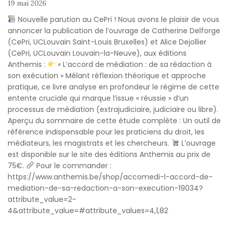
19 mai 2026
Nouvelle parution au CePri ! Nous avons le plaisir de vous
annoncer la publication de l’ouvrage de Catherine Delforge
(CePri, UCLouvain Saint-Louis Bruxelles) et Alice Dejollier
(CePri, UCLouvain Louvain-la-Neuve), aux éditions
Anthemis :
« L’accord de médiation : de sa rédaction à
son exécution » Mêlant réflexion théorique et approche
pratique, ce livre analyse en profondeur le régime de cette
entente cruciale qui marque l’issue « réussie » d’un
processus de médiation (extrajudiciaire, judiciaire ou libre).
Aperçu du sommaire de cette étude complète : Un outil de
référence indispensable pour les praticiens du droit, les
médiateurs, les magistrats et les chercheurs.
L’ouvrage
est disponible sur le site des éditions Anthemis au prix de
75€.
Pour le commander :
https://www.anthemis.be/shop/accomedi-l-accord-de-
mediation-de-sa-redaction-a-son-execution-19034?
attribute_value=2-
4&attribute_value=#attribute_values=4,1,82