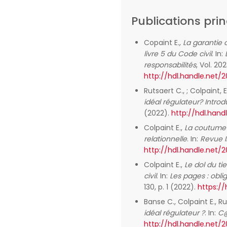
Publications prin
Copaint E
., La garantie
livre 5 du Code civil
. In:
responsabilités
, Vol. 20
http://hdl.handle.net/
Rutsaert C., ; Colpaint, 
idéal régulateur? Introd
(2022).
http://hdl.hand
Colpaint E.,
La coutume 
relationnelle
. In:
Revue I
http://hdl.handle.net/
Colpaint E.,
Le dol du ti
civil
. In:
Les pages : oblig
130, p. 1 (2022).
https://
Banse C., Colpaint E., R
idéal régulateur ?
. In:
C@
http://hdl.handle.net/