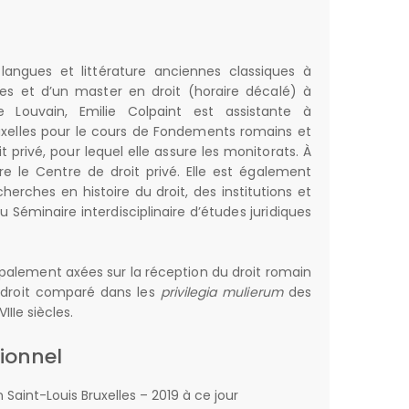
 langues et littérature anciennes classiques à
elles et d’un master en droit (horaire décalé) à
de Louvain, Emilie Colpaint est assistante à
ruxelles pour le cours de Fondements romains et
t privé, pour lequel elle assure les monitorats. À
re le Centre de droit privé. Elle est également
rches en histoire du droit, des institutions et
u Séminaire interdisciplinaire d’études juridiques
palement axées sur la réception du droit romain
 droit comparé dans les
privilegia mulierum
des
IIIe siècles.
ionnel
 Saint-Louis Bruxelles – 2019 à ce jour