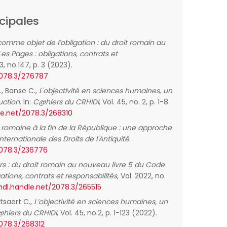
cipales
 comme objet de l’obligation : du droit romain au
Les Pages : obligations, contrats et
23, no.147, p. 3 (2023).
2078.3/276787
E., Banse C.,
L'objectivité en sciences humaines, un
uction
. In:
C@hiers du CRHIDI
, Vol. 45, no. 2, p. 1-8
le.net/2078.3/268310
romaine à la fin de la République : une approche
nternationale des Droits de l'Antiquité
.
2078.3/236776
ers : du droit romain au nouveau livre 5 du Code
ations, contrats et responsabilités
, Vol. 2022, no.
hdl.handle.net/2078.3/265515
utsaert C.,
L’objectivité en sciences humaines, un
hiers du CRHIDI
, Vol. 45, no.2, p. 1-123 (2022).
2078.3/268312