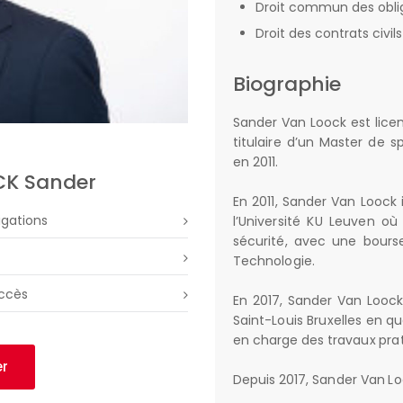
Droit commun des oblig
Droit des contrats civi
Biographie
Sander Van Loock est licen
titulaire d’un Master de s
en 2011.
CK Sander
En 2011, Sander Van Loock i
igations
l’Université KU Leuven où
sécurité, avec une bours
Technologie.
accès
En 2017, Sander Van Loock 
Saint-Louis Bruxelles en qua
en charge des travaux prat
er
Depuis 2017, Sander Van Loo