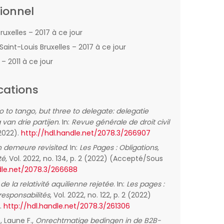
ionnel
uxelles – 2017 à ce jour
Saint-Louis Bruxelles – 2017 à ce jour
– 2011 à ce jour
cations
wo to tango, but three to delegate: delegatie
van drie partijen
. In:
Revue générale de droit civil
(2022).
http://hdl.handle.net/2078.3/266907
n demeure revisited
. In:
Les Pages : Obligations,
té
, Vol. 2022, no. 134, p. 2 (2022) (Accepté/Sous
dle.net/2078.3/266688
de la relativité aquilienne rejetée
. In:
Les pages :
 responsabilités
, Vol. 2022, no. 122, p. 2 (2022)
.
http://hdl.handle.net/2078.3/261306
., Laune F.,
Onrechtmatige bedingen in de B2B-