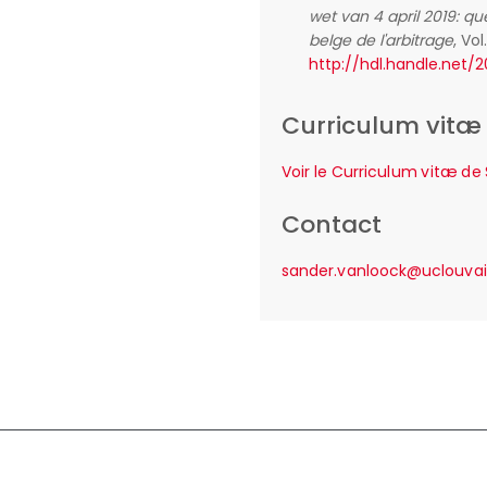
wet van 4 april 2019: q
belge de l'arbitrage
, Vo
http://hdl.handle.net/
Curriculum vitæ
Voir le Curriculum vitæ d
Contact
sander.vanloock@uclouvai