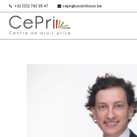
+32 (0)2 792 35 47
cepri@usaintlouis.be