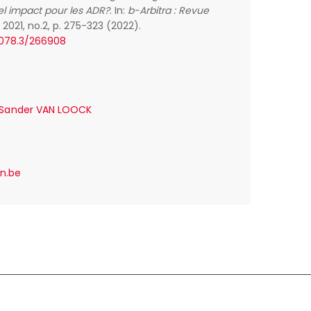
uel impact pour les ADR?
. In:
b-Arbitra : Revue
l. 2021, no.2, p. 275-323 (2022).
2078.3/266908
e Sander VAN LOOCK
n.be