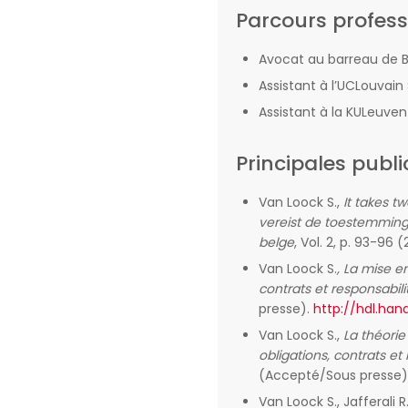
Parcours profess
Avocat au barreau de Br
Assistant à l’UCLouvain 
Assistant à la KULeuven 
Principales publi
Van Loock S.,
It takes t
vereist de toestemming 
belge
, Vol. 2, p. 93-96 
Van Loock S.
, La mise e
contrats et responsabili
presse).
http://hdl.han
Van Loock S.,
La théorie 
obligations, contrats et
(Accepté/Sous presse)
Van Loock S., Jafferali R