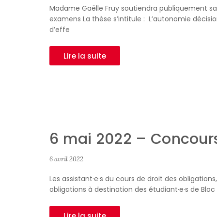
Madame Gaëlle Fruy soutiendra publiquement sa th
examens La thèse s’intitule : L’­­autonomie déci
d’effe
Lire la suite
6 mai 2022 – Concours 
6 avril 2022
Les assistant·e·s du cours de droit des obligation
obligations à destination des étudiant·e·s de Bloc 
Lire la suite