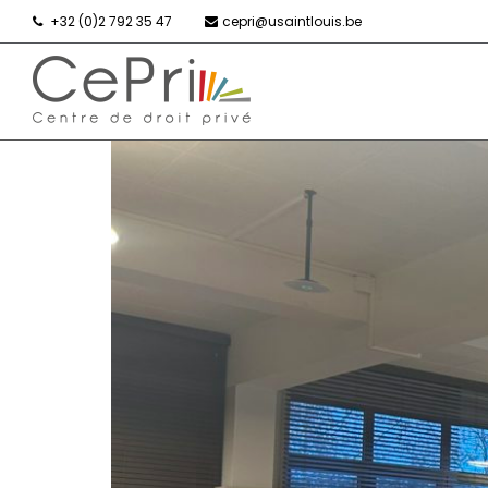
+32 (0)2 792 35 47
cepri@usaintlouis.be