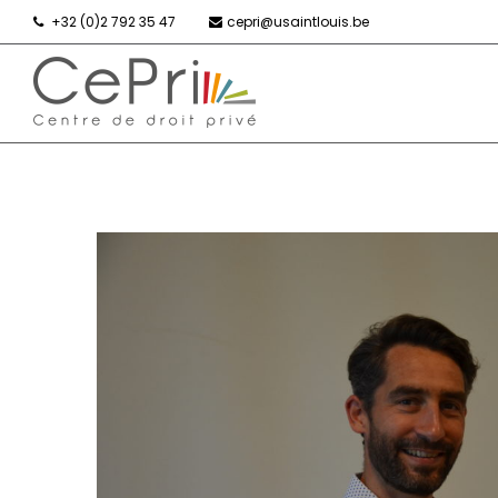
+32 (0)2 792 35 47
cepri@usaintlouis.be