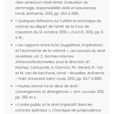
Liber amicorum Noël Simar. Evaluation du
dommage, responsabilité civile et assurances
,
Limal, Anthemis, 2013, pp. 263 à 298 ;
« Quelques réflexions sur l’utilité économique du
contrat au départ de l’arrêt de la Cour de
cassation du 14 octobre 2010 »,
D
.
A.O.R.
, 2012, pp. 5
à 16 ;
« Les rapports entre la loi (supplétive, impérative)
et l’autonomie de la volonté »,
Les sources du droit
revisitées
, vol. 2,
Normes internes
infraconstitutionnelles
, sous la direction d’I.
Hachez, Cartuyvels, H. Dumont, Ph. Gérard, Fr. Ost
et M. van de Kerchove, Limal – Bruxelles, Anthemis
– Publ. Université Saint-Louis, 2012, pp. 847 à 888 ;
« Fautes, bonne foi et abus de droit :
convergences et divergences »,
Ann
.
Louvain,
2011,
pp. 265 et s. ;
« L’ordre public et le droit impératif dans les
contrats spéciaux »,
Chronique de jurisprudence