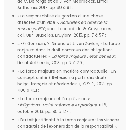
de C. Delforge et de J. Van Meerbeeck, Limal,
Anthemis, 2017, pp. 39 à 91 ;
« La responsabilité du gardien d’une chose
affectée d’un vice »,
Actualités en droit de la
responsabilité
, sous la coord. de G. Cruysmans,
3
coll. UB
, Bruxelles, Bruylant, 2015, pp. 7 à 57 ;
J.-Fr Germain, Y. Ninane et J. van Zuylen, « La force
majeure dans le droit commun des obligations
contractuelles »,
La force majeure : état des lieux
,
Limal, Anthemis, 2013, pp. 7 à 79 ;
« La force majeure en matière contractuelle : un
concept unifié ? Réflexion à partir des droits
belge, français et néerlandais »,
G.D.C.
, 2013, pp.
406 à 421 ;
« La force majeure et l’imprévision »,
Obligations. Traité théorique et pratique
, II.1.6,
octobre 2013, pp. 95 à 127 ;
« Du fait justificatif à la force majeure : les visages
contrastés de l’exonération de la responsabilité »,