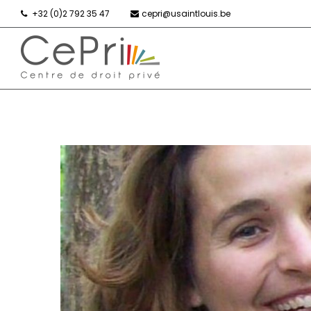
+32 (0)2 792 35 47
cepri@usaintlouis.be