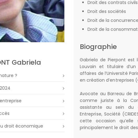
Droit des contrats civi
Droit des sociétés
Droit de la concurrenc
Droit de la consommat
Biographie
Gabriela de Pierpont est l
ONT Gabriela
Louvain et titulaire d’u
affaires de l’Université Par
nature ?
en création d’entreprises 
 2024
Avocate au Barreau de Brux
comme juriste à la Com
’entreprise
assistante au sein du C
accès
Entreprise, Société (CRIDE
cette occasion qu’elle 
 du droit économique
principalement le droit des