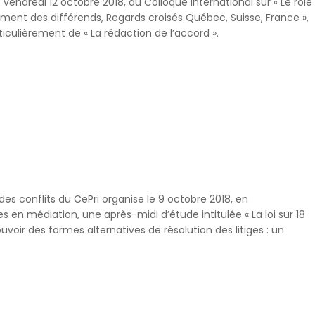
vendredi 12 octobre 2018, au Colloque international sur « Le rôle
ment des différends, Regards croisés Québec, Suisse, France »,
ticulièrement de « La rédaction de l’accord ».
s conflits du CePri organise le 9 octobre 2018, en
res en médiation, une après-midi d’étude intitulée « La loi sur 18
uvoir des formes alternatives de résolution des litiges : un